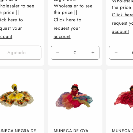
Wholesale
olesaler to see
Wholesaler to see
the price 
e price ||
the price ||
Click her
ick here to
Click here to
request y
quest your
request your
account
ccount
account
Agotado
Reducir
Aumentar
Reduci
cantidad
cantidad
cantid
para
para
para
Default
Default
Default
Title
Title
Title
UNECA NEGRA DE
MUNECA DE OYA
MUNECA 