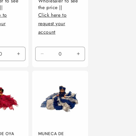
r to see
Wholesaler to see
||
the price ||
e to
Click here to
our
request your
account
r
Aumentar
Reducir
Aumentar
ad
cantidad
cantidad
cantidad
para
para
para
Default
Default
Default
Title
Title
Title
DE OYA
MUNECA DE