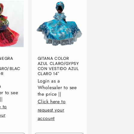
Default
Default
Default
Title
Title
Title
NEGRA
GITANA COLOR
AZUL CLARO/GYPSY
GRO/BLAC
CON VESTIDO AZUL
OR
CLARO 14"
Login as a
a
Wholesaler to see
r to see
the price ||
||
Click here to
e to
request your
our
account