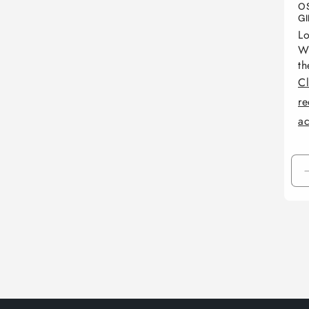
O
G
Lo
Wh
th
Cl
re
a