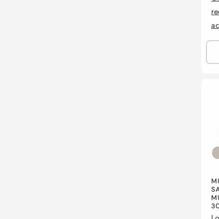
re
a
M
SA
M
30
Lo