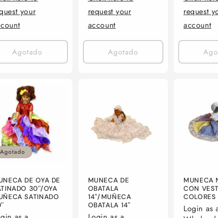
quest your
request your
request y
ccount
account
account
Agotado
Agotado
Ago
Agotado
UNECA DE OYA DE
MUNECA DE
MUNECA 
TINADO 30''/OYA
OBATALA
CON VEST
UÑECA SATINADO
14''/MUÑECA
COLORES
''
OBATALA 14''
Login as 
gin as a
Login as a