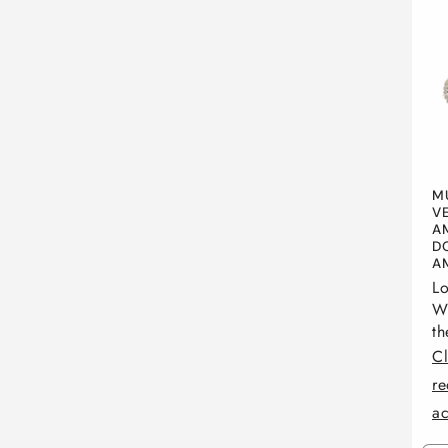
M
V
A
D
A
Lo
Wh
th
Cl
re
a