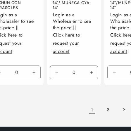
SHUN CON
14''/ MUÑECA OYA
14''/MUÑ
IRASOLES
14''
14''
gin as a
Login as a
Login as 
olesaler to see
Wholesaler to see
Wholesale
e price ||
the price ||
the price 
ick here to
Click here to
Click her
quest your
request your
request y
ccount
account
account
Reducir
Aumentar
Reducir
Aumentar
Reduci
cantidad
cantidad
cantidad
cantidad
cantid
para
para
para
para
para
Default
Default
Default
Default
Default
Title
Title
Title
Title
Title
1
2