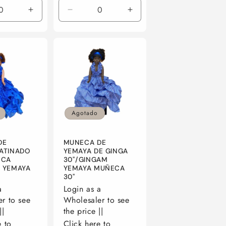
r
Aumentar
Reducir
Aumentar
ad
cantidad
cantidad
cantidad
para
para
para
Default
Default
Default
Title
Title
Title
Agotado
DE
MUNECA DE
ATINADO
YEMAYA DE GINGA
ECA
30''/GINGAM
 YEMAYA
YEMAYA MUÑECA
30''
a
Login as a
r to see
Wholesaler to see
||
the price ||
e to
Click here to