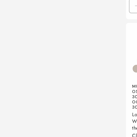
M
O
30
O
30
Lo
Wh
th
Cl