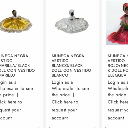
Default
Default
Default
Default
Default
Title
Title
Title
Title
Title
UÑECA NEGRA
MUÑECA NEGRA
MUÑECA 
ESTIDO
VESTIDO
VESTIDO
MARILLA/BLACK
BLANCO/BLACK
ROJO/NE
OLL CON VESTIDO
DOLL CON VESTIDO
K DOLL F
MARILLO
BLANCO
ELEGGUA
gin as a
Login as a
Login as 
olesaler to see
Wholesaler to see
Wholesale
e price ||
the price ||
the price 
ick here to
Click here to
Click her
quest your
request your
request y
ccount
account
account