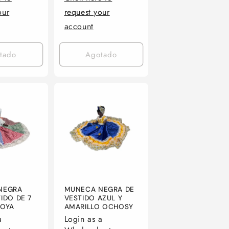
our
request your
account
tado
Agotado
NEGRA
MUNECA NEGRA DE
IDO DE 7
VESTIDO AZUL Y
 OYA
AMARILLO OCHOSY
a
Login as a