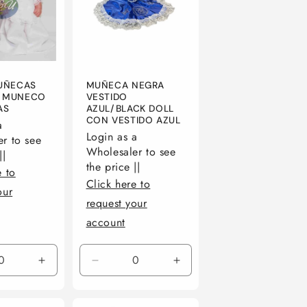
UÑECAS
MUÑECA NEGRA
/MUNECO
VESTIDO
AS
AZUL/BLACK DOLL
CON VESTIDO AZUL
a
Login as a
r to see
Wholesaler to see
||
the price ||
e to
Click here to
our
request your
account
r
Aumentar
Reducir
Aumentar
ad
cantidad
cantidad
cantidad
para
para
para