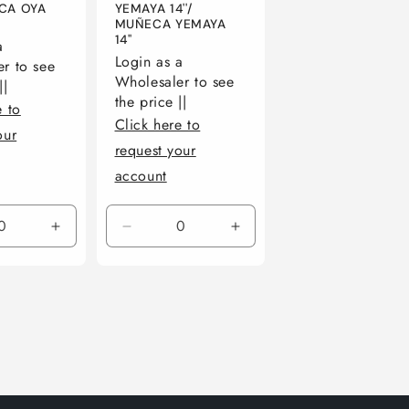
ECA OYA
YEMAYA 14''/
MUÑECA YEMAYA
14''
a
Login as a
r to see
Wholesaler to see
||
the price ||
e to
Click here to
our
request your
account
r
Aumentar
Reducir
Aumentar
ad
cantidad
cantidad
cantidad
para
para
para
Default
Default
Default
Title
Title
Title