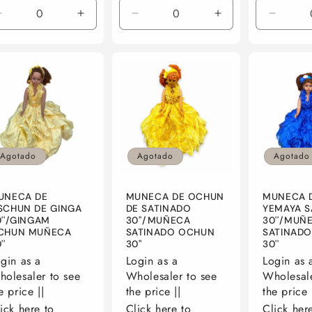
Reducir
Aumentar
Reducir
Aumentar
Reduci
cantidad
cantidad
cantidad
cantidad
cantid
para
para
para
para
para
Default
Default
Default
Default
Default
Title
Title
Title
Title
Title
Agotado
Agotado
Agotado
UNECA DE
MUNECA DE OCHUN
MUNECA 
SCHUN DE GINGA
DE SATINADO
YEMAYA S
''/GINGAM
30''/MUÑECA
30''/MUÑ
CHUN MUÑECA
SATINADO OCHUN
SATINADO
''
30''
30''
gin as a
Login as a
Login as 
olesaler to see
Wholesaler to see
Wholesale
e price ||
the price ||
the price 
ick here to
Click here to
Click her