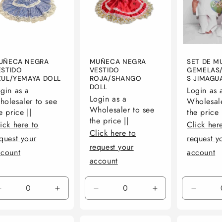
UÑECA NEGRA
MUÑECA NEGRA
SET DE M
ESTIDO
VESTIDO
GEMELAS
ZUL/YEMAYA DOLL
ROJA/SHANGO
S JIMAGU
DOLL
gin as a
Login as 
Login as a
olesaler to see
Wholesale
Wholesaler to see
e price ||
the price 
the price ||
ick here to
Click her
Click here to
quest your
request y
request your
ccount
account
account
Reducir
Aumentar
Reducir
Aumentar
Reduci
cantidad
cantidad
cantidad
cantidad
cantid
para
para
para
para
para