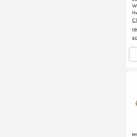
Wh
th
Cl
re
a
M