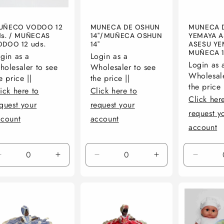
UÑECO VODOO 12
MUNECA DE OSHUN
MUNECA 
ds. / MUÑECAS
14''/MUÑECA OSHUN
YEMAYA A
ODOO 12 uds.
14''
ASESU YE
MUÑECA 14
gin as a
Login as a
Login as 
olesaler to see
Wholesaler to see
Wholesale
e price ||
the price ||
the price 
ick here to
Click here to
Click her
quest your
request your
request y
ccount
account
account
Reducir
Aumentar
Reducir
Aumentar
Reduci
cantidad
cantidad
cantidad
cantidad
cantid
para
para
para
para
para
Default
Default
Default
Default
Default
Title
Title
Title
Title
Title