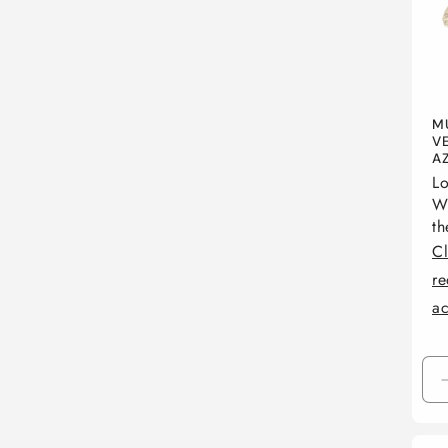
M
V
A
Lo
Wh
th
Cl
re
a