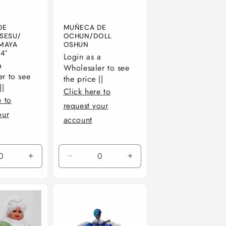
DE
MUÑECA DE
SESU/
OCHUN/DOLL
MAYA
OSHUN
''
Login as a
a
Wholesaler to see
r to see
the price ||
||
Click here to
e to
request your
our
account
r
Aumentar
Reducir
Aumentar
ad
cantidad
cantidad
cantidad
para
para
para
Default
Default
Default
Title
Title
Title